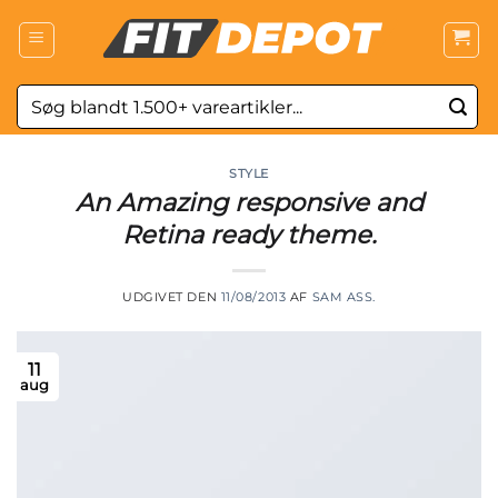
Fortsæt
til
indhold
Søg
efter:
STYLE
An Amazing responsive and
Retina ready theme.
UDGIVET DEN
11/08/2013
AF
SAM ASS.
11
aug