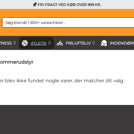
FRI FRAGT VED KØB OVER 999 KR.
Søg
efter:
TNESS
ATLETIK
FRILUFTSLIV
INDENDØRS
ommerudstyr
r blev ikke fundet nogle varer, der matcher dit valg.