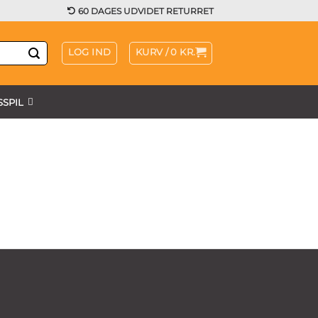
60 DAGES UDVIDET RETURRET
LOG IND
KURV /
0
KR.
SPIL