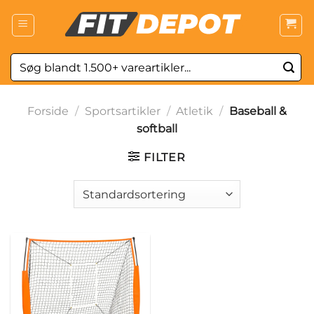
Fortsæt
til
indhold
Søg
efter:
Forside
/
Sportsartikler
/
Atletik
/
Baseball &
softball
FILTER