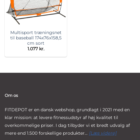
Multisport træningsnet
til baseball 174x76x158,5
cm sort
1.077
kr.
Om os
FITDEPOT er en dansk webshop, grundlagt i 2021 med en
klar mission: at levere fitnessudstyr af høj kvalitet til
overkommelige priser. I dag tilbyder vi et bredt udvalg af
mere end 1.500 forskellige produkter...
[Læs videre]