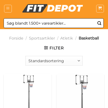
Fortsæt
til
indhold
Søg
efter:
Forside
/
Sportsartikler
/
Atletik
/
Basketball
FILTER