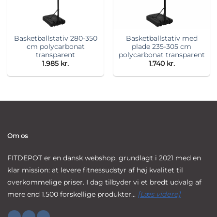
Basketballstativ 280-350
Basketballstativ med
cm polycarbonat
plade 235-305 cm
transparent
polycarbonat transparent
1.985
kr.
1.740
kr.
Om os
FITDEPOT er en dansk webshop, grundlagt i 2021 med en
klar mission: at levere fitnessudstyr af høj kvalitet til
overkommelige priser. I dag tilbyder vi et bredt udvalg af
mere end 1.500 forskellige produkter...
[Læs videre]