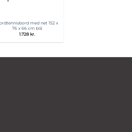
ordtennisbord med net 152 x
76 x 66 cm blå
1.728
kr.