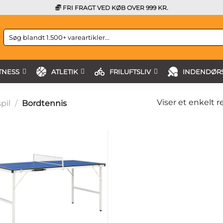
FRI FRAGT VED KØB OVER 999 KR.
Søg
efter:
TNESS
ATLETIK
FRILUFTSLIV
INDENDØRS
Viser et enkelt r
pil
/
Bordtennis