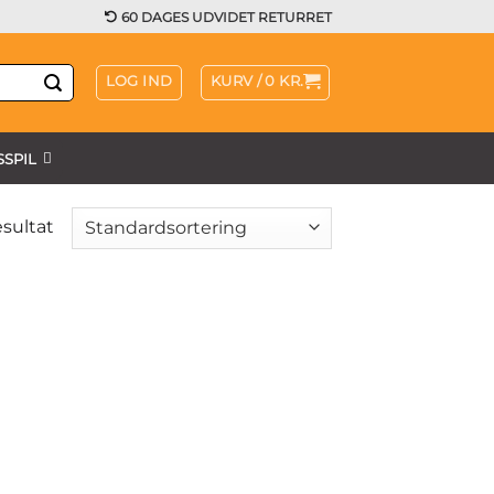
60 DAGES UDVIDET RETURRET
LOG IND
KURV /
0
KR.
SPIL
esultat