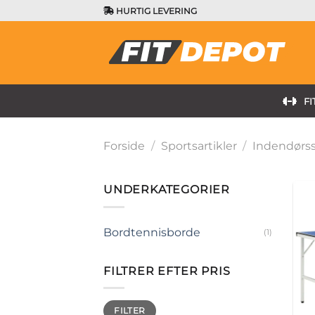
Fortsæt
HURTIG LEVERING
til
indhold
FI
Forside
/
Sportsartikler
/
Indendørss
UNDERKATEGORIER
Bordtennisborde
(1)
FILTRER EFTER PRIS
Mindste
Højeste
FILTER
pris
pris