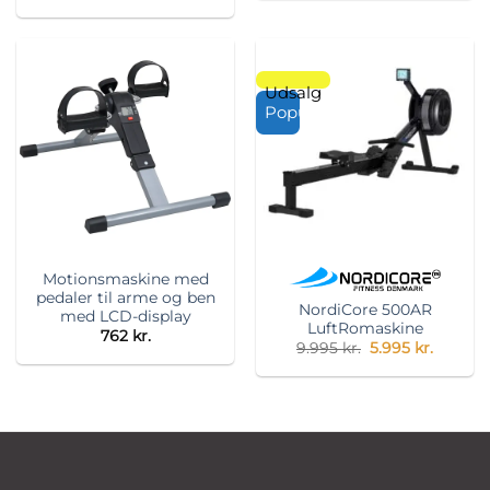
Udsalg
Populær
Motionsmaskine med
pedaler til arme og ben
NordiCore 500AR
med LCD-display
LuftRomaskine
762
kr.
Original
Curren
9.995
kr.
5.995
kr.
price
price
was:
is:
9.995 kr..
5.995 kr