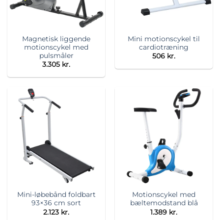
Magnetisk liggende
Mini motionscykel til
motionscykel med
cardiotræning
pulsmåler
506
kr.
3.305
kr.
Mini-løbebånd foldbart
Motionscykel med
93×36 cm sort
bæltemodstand blå
2.123
kr.
1.389
kr.