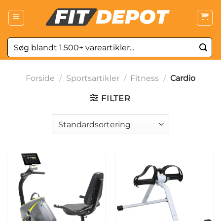
Fortsæt
til
indhold
Søg
efter:
Forside
/
Sportsartikler
/
Fitness
/
Cardio
FILTER