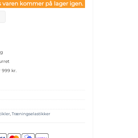
 varen kommer på lager igen.
ng
urret
 999 kr.
tikler
,
Træningselastikker