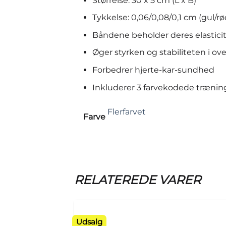
Størrelse: 30 x 5 cm (L x B)
Tykkelse: 0,06/0,08/0,1 cm (gul/rø
Båndene beholder deres elasticite
Øger styrken og stabiliteten i ov
Forbedrer hjerte-kar-sundhed
Inkluderer 3 farvekodede træning
Flerfarvet
Farve
RELATEREDE VARER
Udsalg