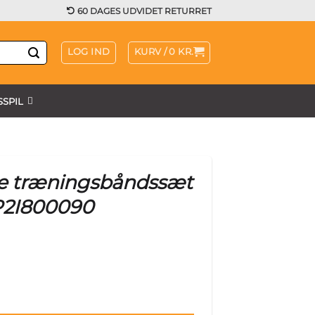
60 DAGES UDVIDET RETURRET
LOG IND
KURV /
0
KR.
SPIL
e træningsbåndssæt
 P2I800090