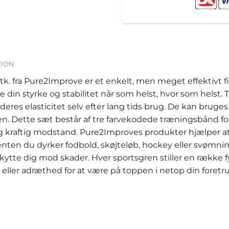
TION
. fra Pure2Improve er et enkelt, men meget effektivt 
 din styrke og stabilitet når som helst, hvor som helst.
eres elasticitet selv efter lang tids brug. De kan bruges
ben. Dette sæt består af tre farvekodede træningsbånd fo
og kraftig modstand. Pure2Improves produkter hjælper at
nten du dyrker fodbold, skøjteløb, hockey eller svømning
ytte dig mod skader. Hver sportsgren stiller en række fys
eller adræthed for at være på toppen i netop din foretr