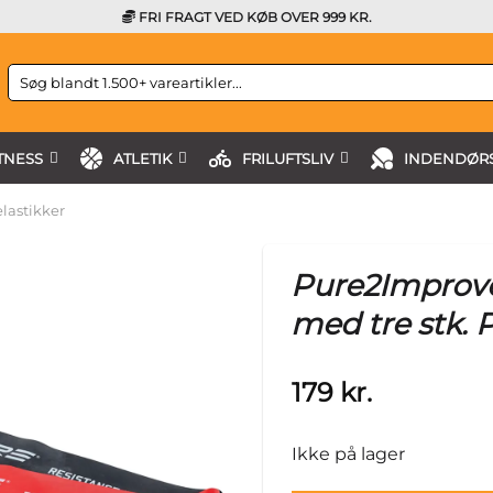
FRI FRAGT VED KØB OVER 999 KR.
Søg
efter:
TNESS
ATLETIK
FRILUFTSLIV
INDENDØRS
lastikker
Pure2Improv
med tre stk.
179
kr.
Ikke på lager