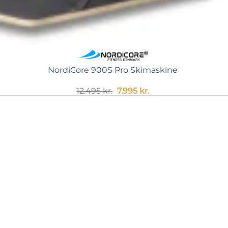
NordiCore 900S Pro Skimaskine
Original
Current
12.495
kr.
7.995
kr.
price
price
was:
is:
12.495 kr..
7.995 kr..