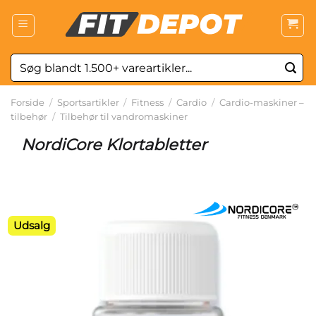
Fortsæt
til
indhold
Søg
efter:
Forside
/
Sportsartikler
/
Fitness
/
Cardio
/
Cardio-maskiner –
tilbehør
/
Tilbehør til vandromaskiner
NordiCore Klortabletter
Udsalg