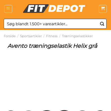
Fortsæt
til
indhold
Søg
efter:
Forside
/
Sportsartikler
/
Fitness
/
Træningselastikker
Avento træningselastik Helix grå