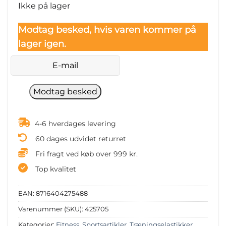
Ikke på lager
Modtag besked, hvis varen kommer på
lager igen.
4-6 hverdages levering
60 dages udvidet returret
Fri fragt ved køb over 999 kr.
Top kvalitet
EAN:
8716404275488
Varenummer (SKU):
425705
Kategorier:
Fitness
,
Sportsartikler
,
Træningselastikker