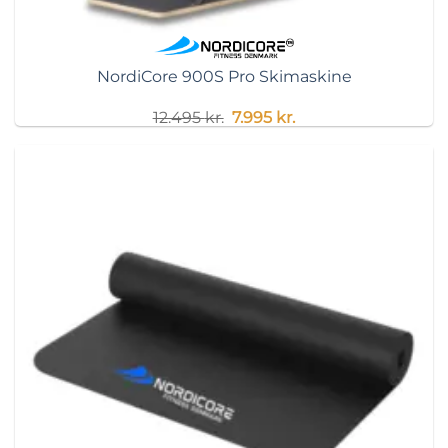
NordiCore 900S Pro Skimaskine
Original
Current
12.495
kr.
7.995
kr.
price
price
was:
is:
12.495 kr..
7.995 kr..