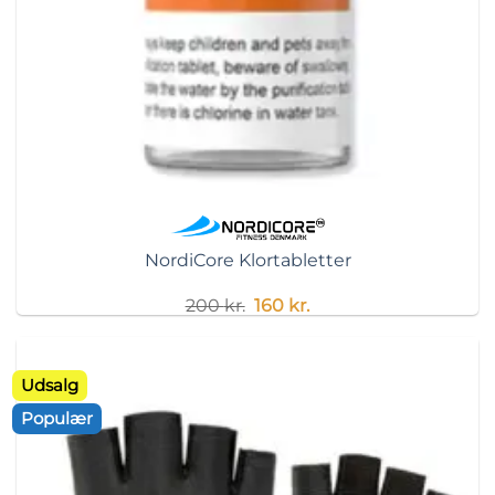
NordiCore Klortabletter
Original
Current
200
kr.
160
kr.
price
price
was:
is:
200 kr..
160 kr..
Udsalg
Populær