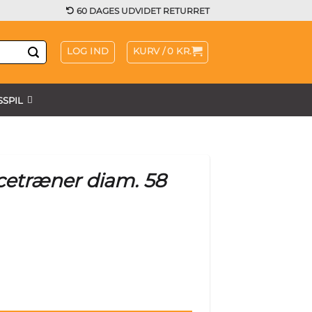
60 DAGES UDVIDET RETURRET
LOG IND
KURV /
0
KR.
SPIL
cetræner diam. 58
l
Current
price
s:
.
14 kr..