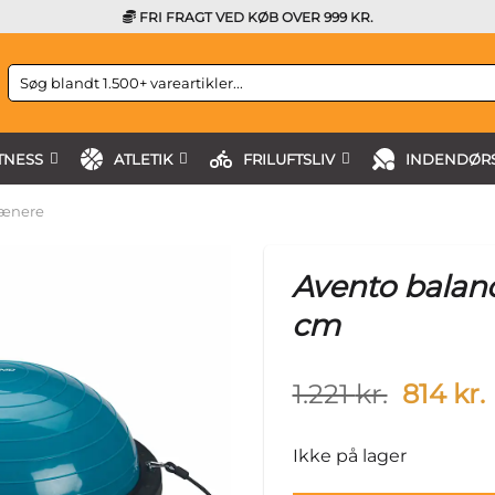
FRI FRAGT VED KØB OVER 999 KR.
Søg
efter:
TNESS
ATLETIK
FRILUFTSLIV
INDENDØRS
rænere
Avento balan
cm
Origina
1.221
kr.
814
kr.
price
was:
i
Ikke på lager
1.221 kr.
8