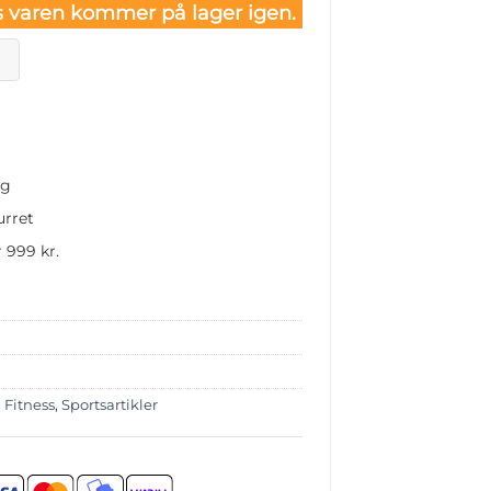
 varen kommer på lager igen.
ng
urret
 999 kr.
,
Fitness
,
Sportsartikler