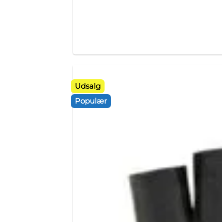
Udsalg
Populær