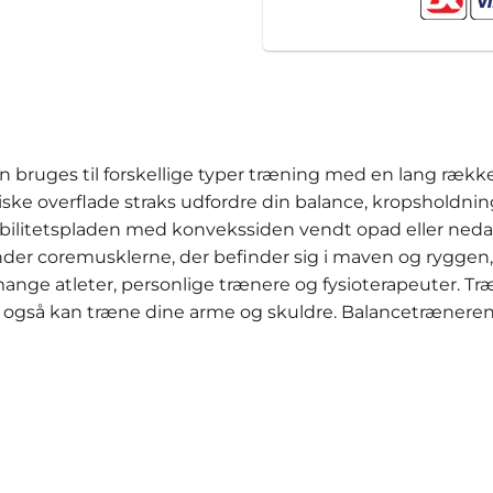
 bruges til forskellige typer træning med en lang række
ske overflade straks udfordre din balance, kropsholdni
abilitetspladen med konvekssiden vendt opad eller ned
nder coremusklerne, der befinder sig i maven og ryggen, 
mange atleter, personlige trænere og fysioterapeuter.
 du også kan træne dine arme og skuldre. Balancetræne