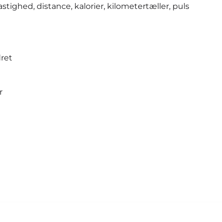
tighed, distance, kalorier, kilometertæller, puls
dret
r