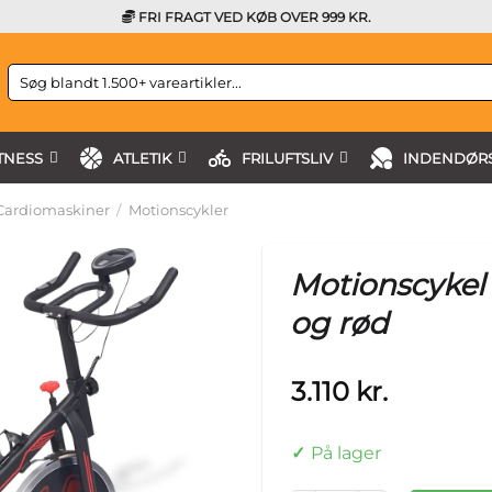
FRI FRAGT VED KØB OVER 999 KR.
Søg
efter:
TNESS
ATLETIK
FRILUFTSLIV
INDENDØRS
Cardiomaskiner
/
Motionscykler
Motionscykel
og rød
3.110
kr.
På lager