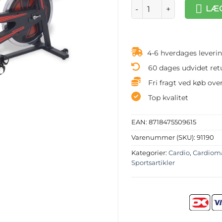
Motionscykel med pulssens
LÆG
4-6 hverdages leveri
60 dages udvidet ret
Fri fragt ved køb over
Top kvalitet
EAN:
8718475509615
Varenummer (SKU):
91190
Kategorier:
Cardio
,
Cardiom
Sportsartikler