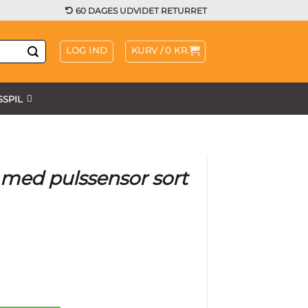
60 DAGES UDVIDET RETURRET
LOG IND
KURV /
0
KR.
SPIL
 med pulssensor sort