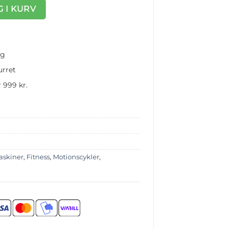
or sort og rød antal
 I KURV
ng
urret
 999 kr.
askiner
,
Fitness
,
Motionscykler
,