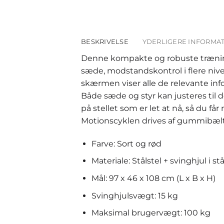
BESKRIVELSE
YDERLIGERE INFORMA
Denne kompakte og robuste træning
sæde, modstandskontrol i flere nive
skærmen viser alle de relevante info
Både sæde og styr kan justeres til
på stellet som er let at nå, så du 
Motionscyklen drives af gummibælte
Farve: Sort og rød
Materiale: Stålstel + svinghjul i st
Mål: 97 x 46 x 108 cm (L x B x H)
Svinghjulsvægt: 15 kg
Maksimal brugervægt: 100 kg