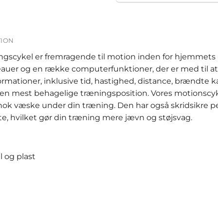
TION
scykel er fremragende til motion inden for hjemmets r
auer og en række computerfunktioner, der er med til at 
rmationer, inklusive tid, hastighed, distance, brændte ka
 den mest behagelige træningsposition. Vores motionscy
får nok væske under din træning. Den har også skridsikr
, hvilket gør din træning mere jævn og støjsvag.
ål og plast