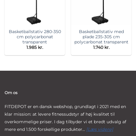
Basketballstativ 280-350
Basketballstativ med
cm polycarbonat
plade 235-305 cm
transparent
polycarbonat transparent
1.985
kr.
1.740
kr.
Om os
FITDEPOT er en dansk webshop, grundlagt i 2021 med en
klar mission: at levere fitnessudstyr af høj kvalitet til
overkommelige priser. I dag tilbyder vi et bredt udvalg af
mere end 1.500 forskellige produkter...
[Læs videre]