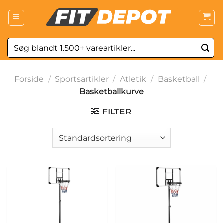
Fortsæt
til
indhold
Søg
efter:
Forside
/
Sportsartikler
/
Atletik
/
Basketball
/
Basketballkurve
FILTER