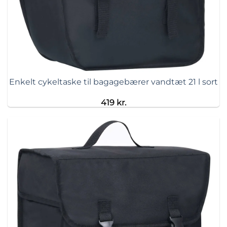
Enkelt cykeltaske til bagagebærer vandtæt 21 l sort
419
kr.