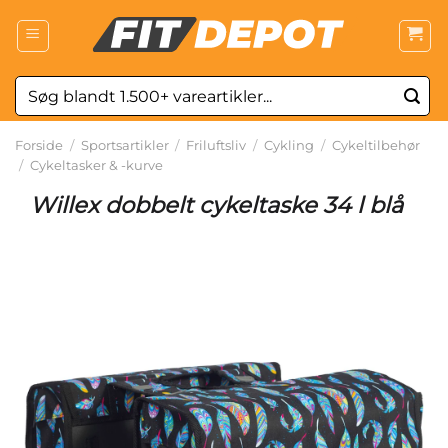
Fortsæt
til
indhold
Søg
efter:
Forside
/
Sportsartikler
/
Friluftsliv
/
Cykling
/
Cykeltilbehør
/
Cykeltasker & -kurve
Willex dobbelt cykeltaske 34 l blå