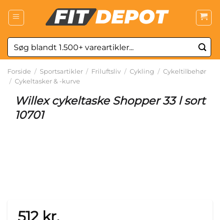
Fortsæt
til
indhold
Søg
efter:
Forside
/
Sportsartikler
/
Friluftsliv
/
Cykling
/
Cykeltilbehør
/
Cykeltasker & -kurve
Willex cykeltaske Shopper 33 l sort
10701
512
kr.