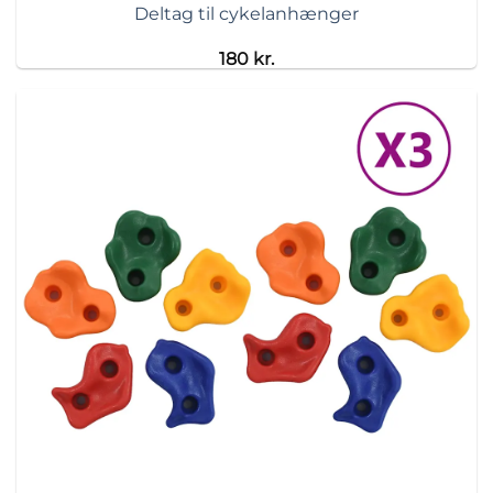
Deltag til cykelanhænger
180
kr.