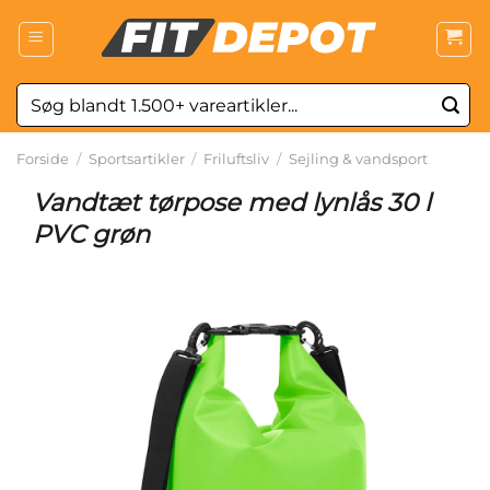
Fortsæt
til
indhold
Søg
efter:
Forside
/
Sportsartikler
/
Friluftsliv
/
Sejling & vandsport
Vandtæt tørpose med lynlås 30 l
PVC grøn