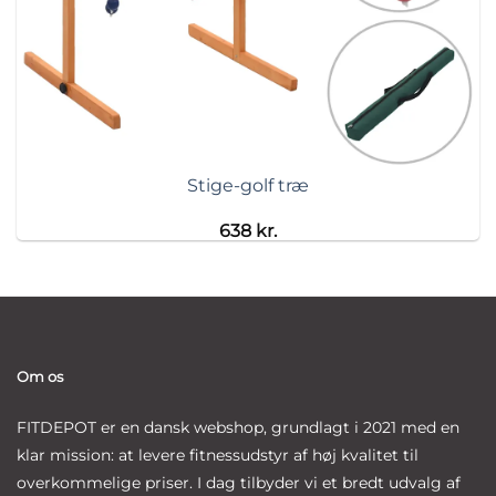
Stige-golf træ
638
kr.
Om os
FITDEPOT er en dansk webshop, grundlagt i 2021 med en
klar mission: at levere fitnessudstyr af høj kvalitet til
overkommelige priser. I dag tilbyder vi et bredt udvalg af