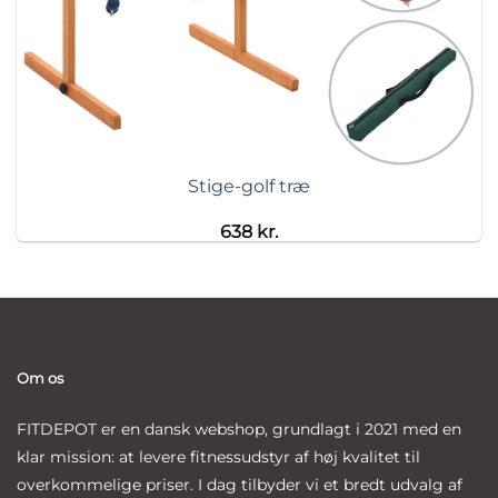
Stige-golf træ
638
kr.
Om os
FITDEPOT er en dansk webshop, grundlagt i 2021 med en
klar mission: at levere fitnessudstyr af høj kvalitet til
overkommelige priser. I dag tilbyder vi et bredt udvalg af