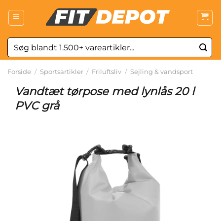
Fortsæt
til
indhold
Søg
efter:
Forside
/
Sportsartikler
/
Friluftsliv
/
Sejling & vandsport
Vandtæt tørpose med lynlås 20 l
PVC grå