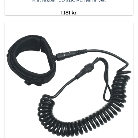
Klatresten 30 stk. PE flerfarvet
1.181
kr.