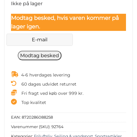
Ikke på lager
Modtag besked, hvis varen kommer på
lager igen.
4-6 hverdages levering
60 dages udvidet returret
Fri fragt ved køb over 999 kr.
Top kvalitet
EAN:
8720286088258
Varenummer (SKU):
92764
Kategorier:
Friluftsliv
,
Sejling & vandsport
,
Sportsartikler