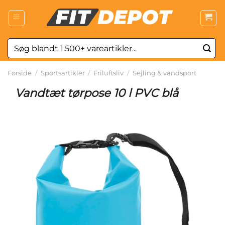
Fortsæt
til
indhold
Søg
efter:
Forside
/
Sportsartikler
/
Friluftsliv
/
Sejling & vandsport
Vandtæt tørpose 10 l PVC blå