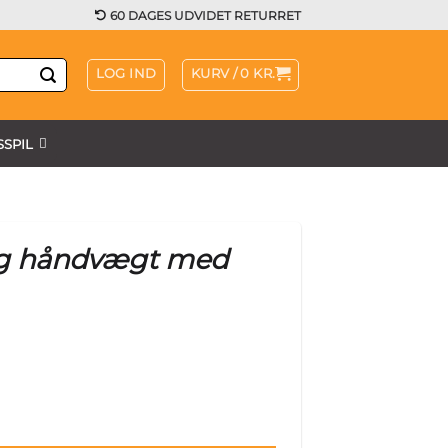
60 DAGES UDVIDET RETURRET
LOG IND
KURV /
0
KR.
SPIL
g håndvægt med