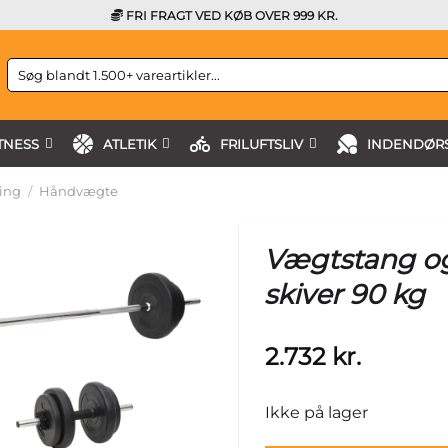
FRI FRAGT VED KØB OVER 999 KR.
Søg
efter:
TNESS
ATLETIK
FRILUFTSLIV
INDENDØRS
ing
/
Håndvægte
Vægtstang o
skiver 90 kg
2.732
kr.
Ikke på lager