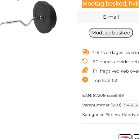
Modtag besked, hvis
4-6 hverdages leveri
60 dages udvidet ret
Fri fragt ved køb over
Top kvalitet
EAN:
8720845559199
Varenummer (SKU):
314503
Kategorier:
Fitness
,
Håndvæ