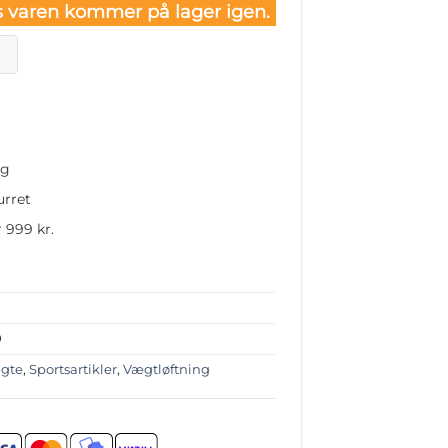
 varen kommer på lager igen.
ng
urret
 999 kr.
0
gte
,
Sportsartikler
,
Vægtløftning