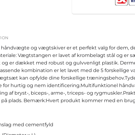
TION
åndvægte og vægtskiver er et perfekt valg for dem, der 
riale: Vægtstangen er lavet af krombelagt stål og er sæ
 og er dækket med robust og gulvvenligt plastik. Dermed
ssende kombination er let lavet med de 5 forskellige vægte
ge vægtsæt kan opfylde dine forskellige træningsbehov.Ty
 for hurtig og nem identificering.Multifunktionel hånd
g af bryst-, biceps-, arme-, triceps- og rygmuskler.Prak
liver på plads. Bemærk:Hvert produkt kommer med en br
omslag med cementfyld