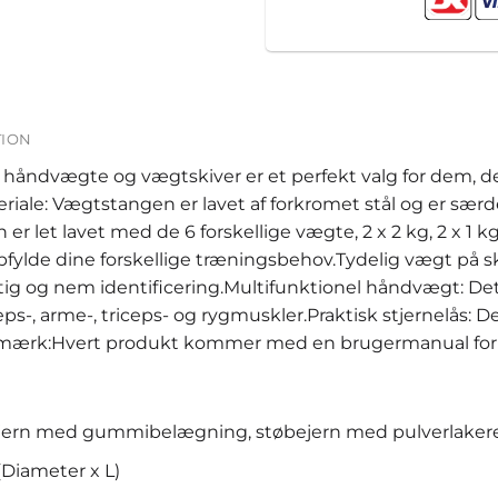
TION
åndvægte og vægtskiver er et perfekt valg for dem, der 
ale: Vægtstangen er lavet af forkromet stål og er særdel
et lavet med de 6 forskellige vægte, 2 x 2 kg, 2 x 1 kg, 4 
pfylde dine forskellige træningsbehov.Tydelig vægt på s
tig og nem identificering.Multifunktionel håndvægt: D
ceps-, arme-, triceps- og rygmuskler.Praktisk stjernelås: D
 Bemærk:Hvert produkt kommer med en brugermanual fo
bejern med gummibelægning, støbejern med pulverlakere
(Diameter x L)