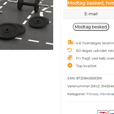
Modtag besked, hvis
4-6 hverdages leveri
60 dages udvidet ret
Fri fragt ved køb over
Top kvalitet
EAN:
8720845559359
Varenummer (SKU):
314504
Kategorier:
Fitness
,
Håndvæ