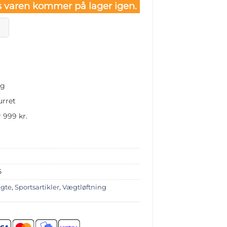
 varen kommer på lager igen.
ng
urret
 999 kr.
6
gte
,
Sportsartikler
,
Vægtløftning