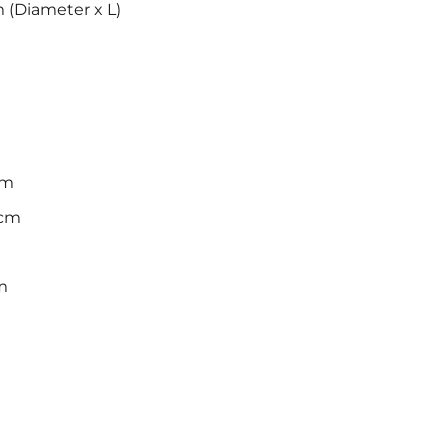
m (Diameter x L)
cm
 cm
m