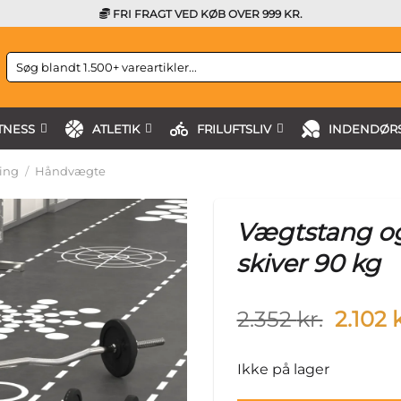
FRI FRAGT VED KØB OVER 999 KR.
Søg
efter:
TNESS
ATLETIK
FRILUFTSLIV
INDENDØRS
ing
/
Håndvægte
Vægtstang o
skiver 90 kg
Origin
2.352
kr.
2.102
k
price
was:
Ikke på lager
2.352 k