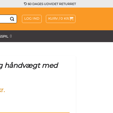
60 DAGES UDVIDET RETURRET
LOG IND
KURV /
0
KR.
SPIL
g håndvægt med
al
Current
r.
price
is:
r..
2.102 kr..