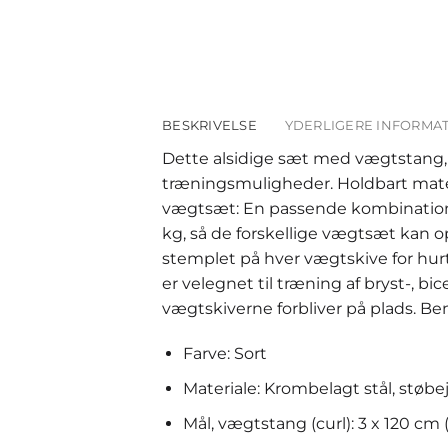
BESKRIVELSE
YDERLIGERE INFORMA
Dette alsidige sæt med vægtstang, h
træningsmuligheder. Holdbart materi
vægtsæt: En passende kombination er l
kg, så de forskellige vægtsæt kan o
stemplet på hver vægtskive for hur
er velegnet til træning af bryst-, bi
vægtskiverne forbliver på plads.
Farve: Sort
Materiale: Krombelagt stål, stø
Mål, vægtstang (curl): 3 x 120 cm 