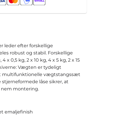
leder efter forskellige
es robust og stabil. Forskellige
x 0,5 kg, 2 x 10 kg, 4 x 5 kg, 2 x 15
kiverne: Vægten er tydeligt
et multifunktionelle vægtstangssæt
e stjerneformede låse sikrer, at
r nem montering.
t emaljefinish