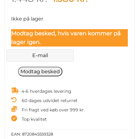
price
price
was:
is:
Ikke på lager
1.448 kr..
1.380 kr..
Modtag besked, hvis varen kommer på
lager igen.
4-6 hverdages levering
60 dages udvidet returret
Fri fragt ved køb over 999 kr.
Top kvalitet
EAN:
8720845559328