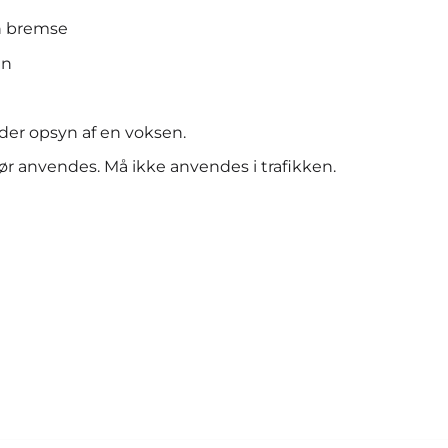
en bremse
en
er opsyn af en voksen.
r anvendes. Må ikke anvendes i trafikken.