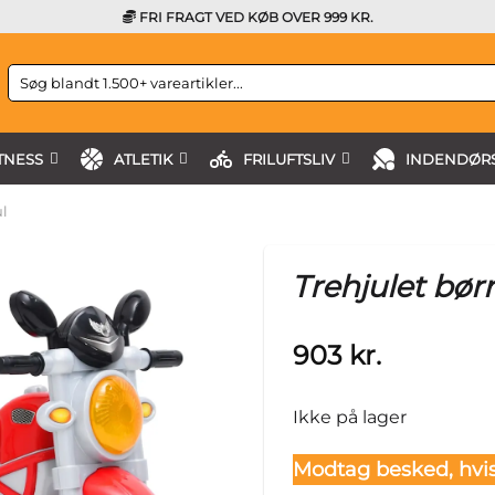
FRI FRAGT VED KØB OVER 999 KR.
Søg
efter:
TNESS
ATLETIK
FRILUFTSLIV
INDENDØRS
l
Trehjulet bør
903
kr.
Ikke på lager
Modtag besked, hvis