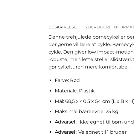
BESKRIVELSE
YDERLIGERE INFORMA
Denne trehjulede børnecykel er perfe
der gerne vil lære at cykle. Børnecy
cykle. Den giver low impact-motion,
robuste, men lette stel er slidstær
gør cykelturen mere komfortabel.
Farve: Rød
Materiale: Plastik
Mål: 68,5 x 40,5 x 54 cm (L x B x H
Maksimal bæreevne: 25 kg
Advarsel :
Ikke egnet til børn un
Advarsel :
Velegnet til 1 bruger