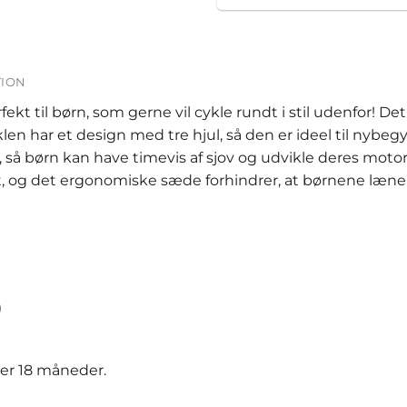
TION
kt til børn, som gerne vil cykle rundt i stil udenfor! Det
klen har et design med tre hjul, så den er ideel til nybeg
 så børn kan have timevis af sjov og udvikle deres mot
kt, og det ergonomiske sæde forhindrer, at børnene læner
)
der 18 måneder.