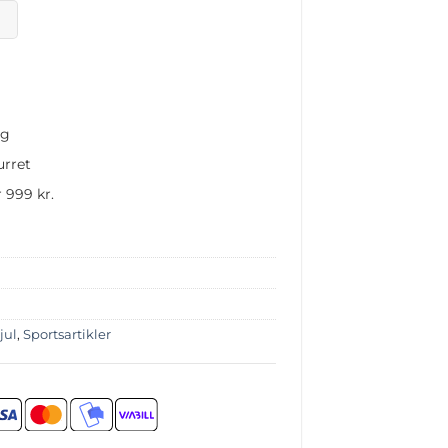
ng
urret
 999 kr.
jul
,
Sportsartikler