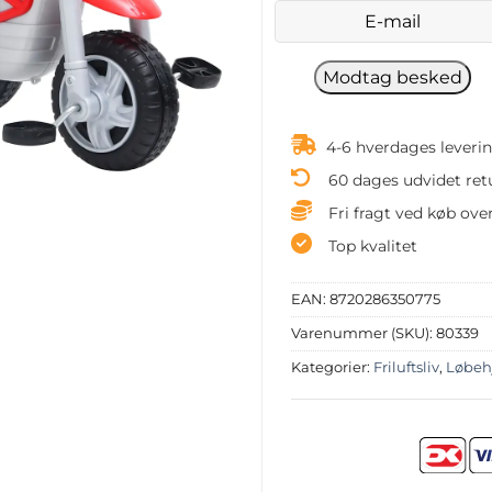
4-6 hverdages leveri
60 dages udvidet ret
Fri fragt ved køb over
Top kvalitet
EAN:
8720286350775
Varenummer (SKU):
80339
Kategorier:
Friluftsliv
,
Løbeh