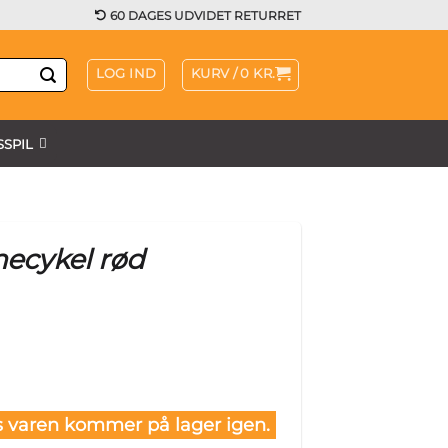
60 DAGES UDVIDET RETURRET
LOG IND
KURV /
0
KR.
SPIL
necykel rød
 varen kommer på lager igen.