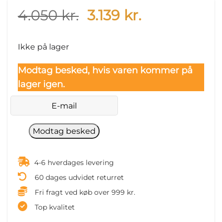
Original
Current
4.050
kr.
3.139
kr.
price
price
was:
is:
Ikke på lager
4.050 kr..
3.139 kr..
Modtag besked, hvis varen kommer på
lager igen.
4-6 hverdages levering
60 dages udvidet returret
Fri fragt ved køb over 999 kr.
Top kvalitet