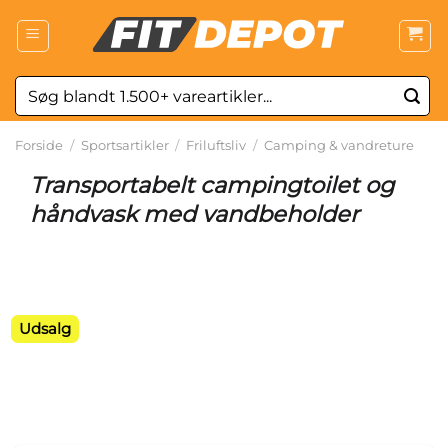
Fortsæt
til
indhold
Søg
efter:
Forside
/
Sportsartikler
/
Friluftsliv
/
Camping & vandreture
Transportabelt campingtoilet og
håndvask med vandbeholder
Udsalg