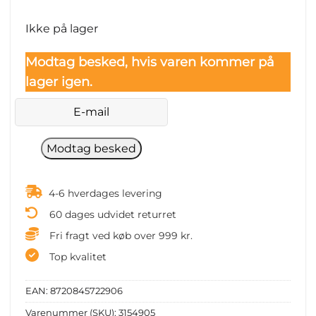
price
price
was:
is:
Ikke på lager
4.302 kr..
3.487 kr..
Modtag besked, hvis varen kommer på
lager igen.
4-6 hverdages levering
60 dages udvidet returret
Fri fragt ved køb over 999 kr.
Top kvalitet
EAN:
8720845722906
Varenummer (SKU):
3154905