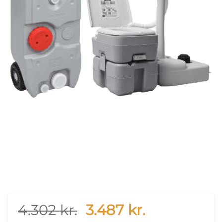
Original
Current
4.302
kr.
3.487
kr.