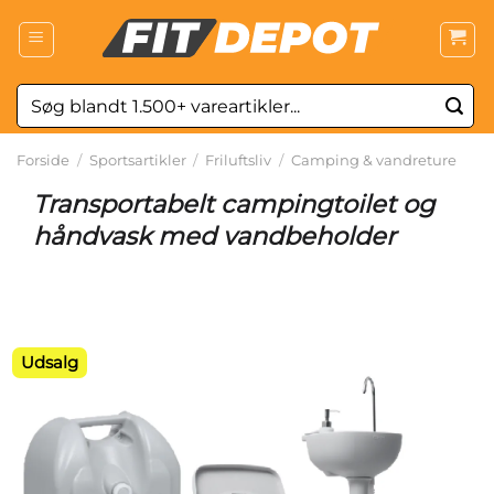
Fortsæt
til
indhold
Søg
efter:
Forside
/
Sportsartikler
/
Friluftsliv
/
Camping & vandreture
Transportabelt campingtoilet og
håndvask med vandbeholder
Udsalg