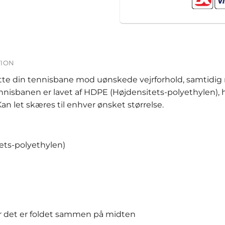
TION
e din tennisbane mod uønskede vejrforhold, samtidig m
ennisbanen er lavet af HDPE (Højdensitets-polyethylen),
 let skæres til enhver ønsket størrelse.
ets-polyethylen)
r det er foldet sammen på midten