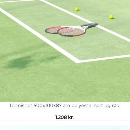
Tennisnet 500x100x87 cm polyester sort og rød
1.208
kr.