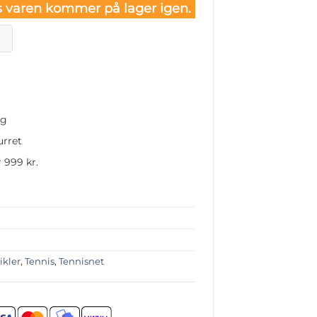
 varen kommer på lager igen.
ng
urret
 999 kr.
ikler
,
Tennis
,
Tennisnet