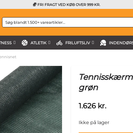
FRI FRAGT VED KØB OVER 999 KR.
Søg
efter:
TNESS
ATLETIK
FRILUFTSLIV
INDENDØRS
ennisnet
Tennisskærm 
grøn
1.626
kr.
Ikke på lager