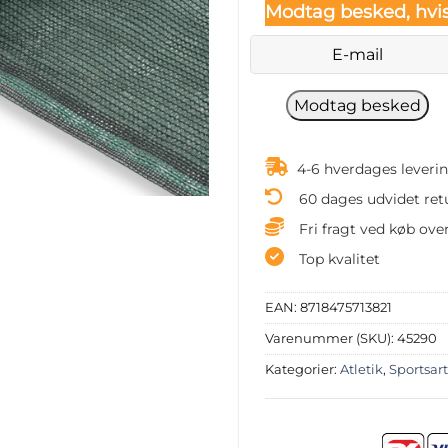
Modtag besked, hvis
4-6 hverdages leveri
60 dages udvidet ret
Fri fragt ved køb over
Top kvalitet
EAN:
8718475713821
Varenummer (SKU):
45290
Kategorier:
Atletik
,
Sportsart