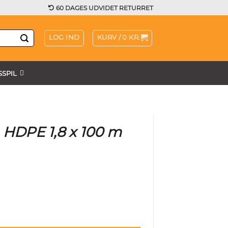
60 DAGES UDVIDET RETURRET
LOG IND
KURV /
0
KR.
SPIL
HDPE 1,8 x 100 m