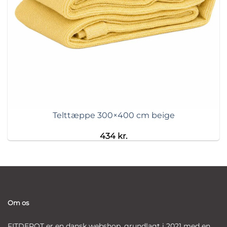
Telttæppe 300×400 cm beige
434
kr.
Om os
FITDEPOT er en dansk webshop, grundlagt i 2021 med en