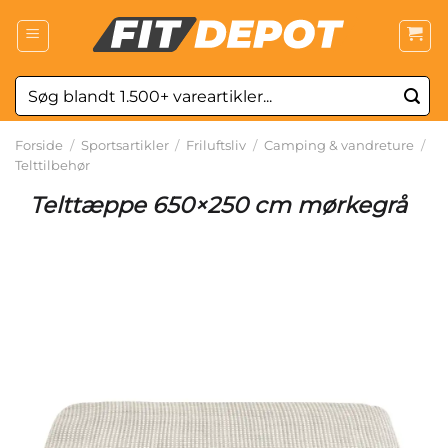
Fortsæt
til
indhold
Søg
efter:
Forside
/
Sportsartikler
/
Friluftsliv
/
Camping & vandreture
/
Telttilbehør
Telttæppe 650×250 cm mørkegrå