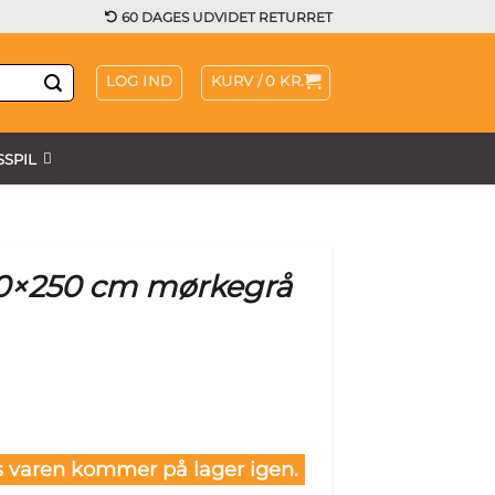
60 DAGES UDVIDET RETURRET
LOG IND
KURV /
0
KR.
SPIL
50×250 cm mørkegrå
 varen kommer på lager igen.