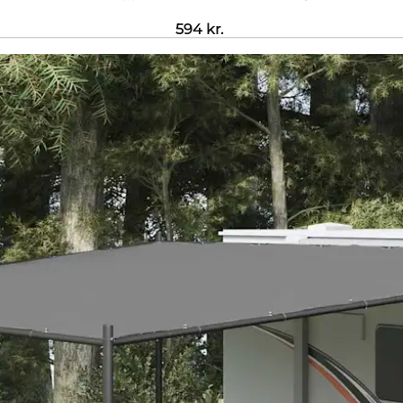
594
kr.