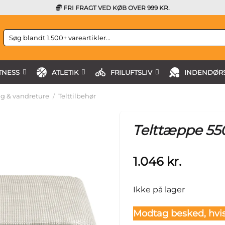
FRI FRAGT VED KØB OVER 999 KR.
Søg
efter:
TNESS
ATLETIK
FRILUFTSLIV
INDENDØRS
g & vandreture
/
Telttilbehør
Telttæppe 5
1.046
kr.
Ikke på lager
Modtag besked, hvis