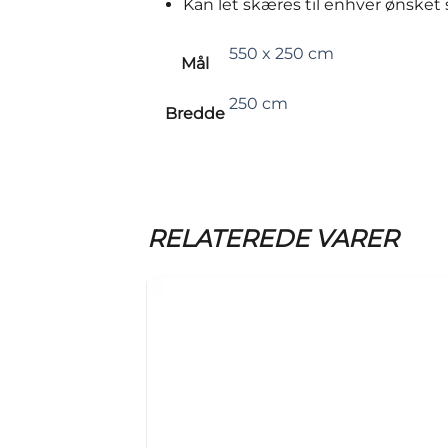
Kan let skæres til enhver ønsket 
550 x 250 cm
Mål
250 cm
Bredde
RELATEREDE VARER