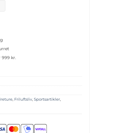
ng
urret
 999 kr.
reture
,
Friluftsliv
,
Sportsartikler
,