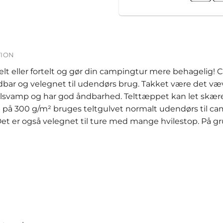
TION
telt eller fortelt og gør din campingtur mere behagelig! 
ldbar og velegnet til udendørs brug. Takket være det 
vamp og har god åndbarhed. Telttæppet kan let skæres t
 på 300 g/m² bruges teltgulvet normalt udendørs til cam
t er også velegnet til ture med mange hvilestop. På gru