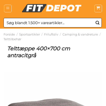
Fortsæt
til
indhold
Søg
efter:
Forside
/
Sportsartikler
/
Friluftsliv
/
Camping & vandreture
/
Telttilbehør
Telttæppe 400×700 cm
antracitgrå