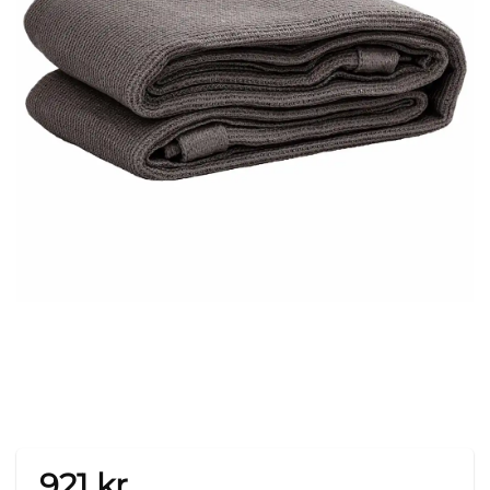
921
kr.