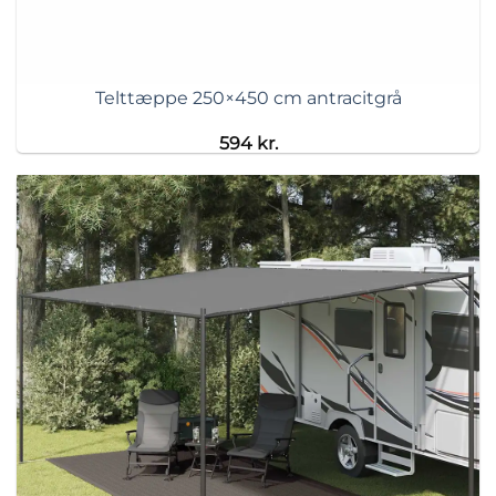
Telttæppe 250×450 cm antracitgrå
594
kr.