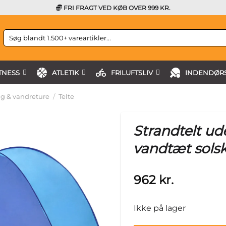
FRI FRAGT VED KØB OVER 999 KR.
Søg
efter:
TNESS
ATLETIK
FRILUFTSLIV
INDENDØRS
g & vandreture
/
Telte
Strandtelt ud
vandtæt sols
962
kr.
Ikke på lager