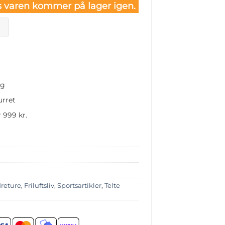
 varen kommer på lager igen.
ng
urret
 999 kr.
reture
,
Friluftsliv
,
Sportsartikler
,
Telte