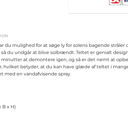
TION
 har du mulighed for at søge ly for solens bagende strål
 så du undgår at blive solbrændt. Teltet er genialt desig
r minutter at demontere igen, og så er det nemt at opbe
er, hvilket betyder, at du kan have glæde af teltet i mange 
ltet med en vandafvisende spray.
x B x H)