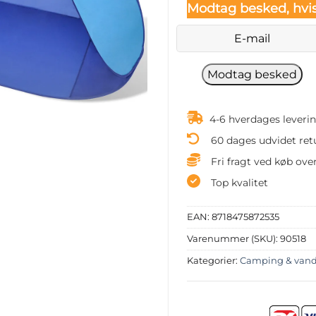
Modtag besked, hvis
4-6 hverdages leveri
60 dages udvidet ret
Fri fragt ved køb over
Top kvalitet
EAN:
8718475872535
Varenummer (SKU):
90518
Kategorier:
Camping & vand