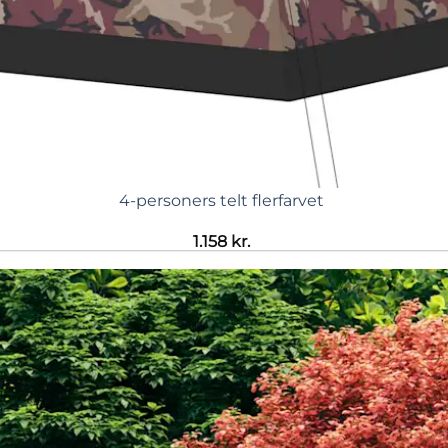
4-personers telt flerfarvet
1.158
kr.