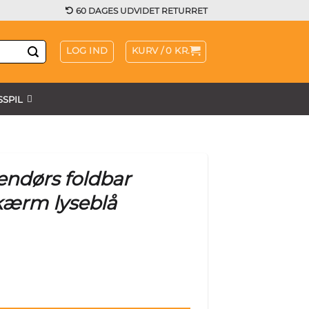
60 DAGES UDVIDET RETURRET
LOG IND
KURV /
0
KR.
SPIL
endørs foldbar
kærm lyseblå