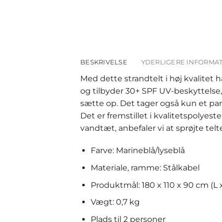
BESKRIVELSE
YDERLIGERE INFORMA
Med dette strandtelt i høj kvalitet
og tilbyder 30+ SPF UV-beskyttelse,
sætte op. Det tager også kun et pa
Det er fremstillet i kvalitetspolyest
vandtæt, anbefaler vi at sprøjte te
Farve: Marineblå/lyseblå
Materiale, ramme: Stålkabel
Produktmål: 180 x 110 x 90 cm (L 
Vægt: 0,7 kg
Plads til 2 personer