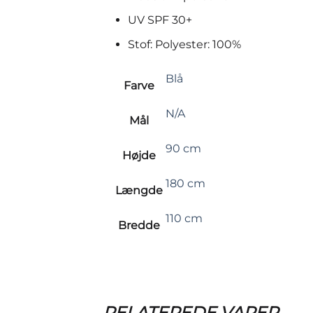
UV SPF 30+
Stof: Polyester: 100%
Blå
Farve
N/A
Mål
90 cm
Højde
180 cm
Længde
110 cm
Bredde
RELATEREDE VARER