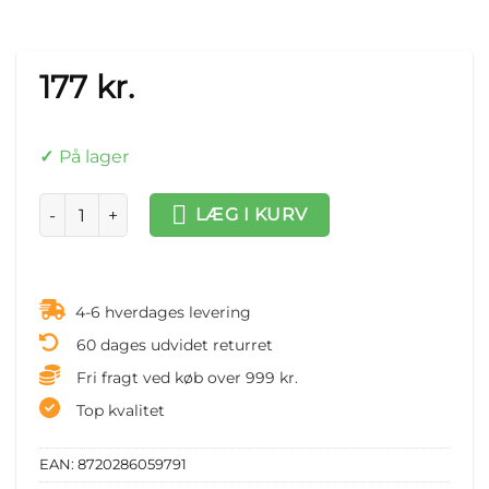
177
kr.
På lager
Stangstoppere til bordfodboldbord 15,9/16 mm stang 16 stk
LÆG I KURV
4-6 hverdages levering
60 dages udvidet returret
Fri fragt ved køb over 999 kr.
Top kvalitet
EAN:
8720286059791