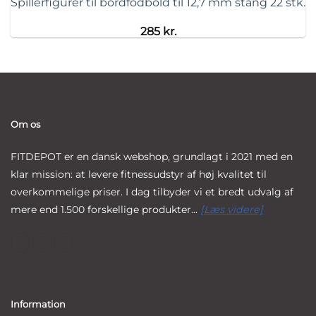
Spillerfigurer til bordfodbold til 12,7 mm stang 22 stk.
285
kr.
Om os
FITDEPOT er en dansk webshop, grundlagt i 2021 med en
klar mission: at levere fitnessudstyr af høj kvalitet til
overkommelige priser. I dag tilbyder vi et bredt udvalg af
mere end 1.500 forskellige produkter...
[Læs videre]
Information