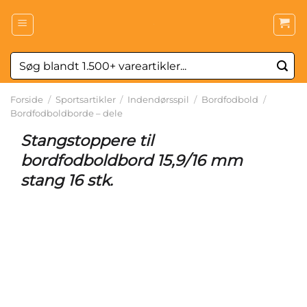
Fortsæt
til
indhold
Søg
efter:
Forside
/
Sportsartikler
/
Indendørsspil
/
Bordfodbold
/
Bordfodboldborde – dele
Stangstoppere til
bordfodboldbord 15,9/16 mm
stang 16 stk.