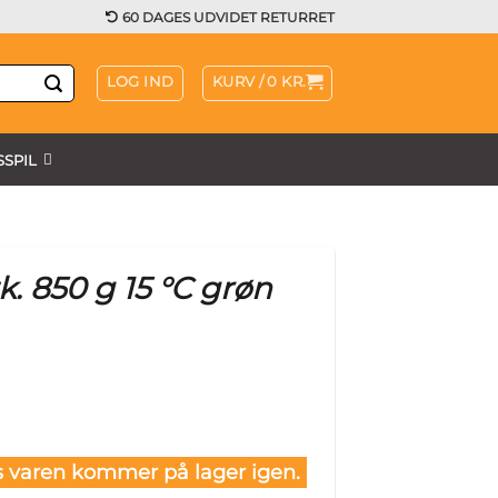
60 DAGES UDVIDET RETURRET
LOG IND
KURV /
0
KR.
SPIL
k. 850 g 15 °C grøn
 varen kommer på lager igen.