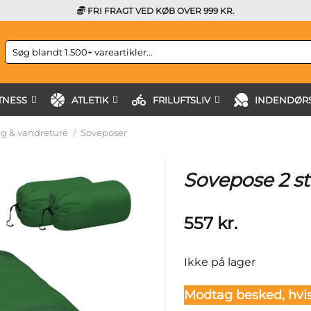
FRI FRAGT VED KØB OVER 999 KR.
Søg
efter:
TNESS
ATLETIK
FRILUFTSLIV
INDENDØRS
g & vandreture
/
Soveposer
Sovepose 2 st
557
kr.
Ikke på lager
Modtag besked, hvis