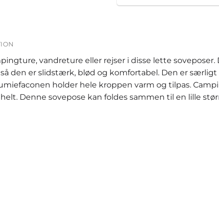
TION
pingture, vandreture eller rejser i disse lette sovepo
et, så den er slidstærk, blød og komfortabel. Den er særlig
Mumiefaconen holder hele kroppen varm og tilpas. Cam
s helt. Denne sovepose kan foldes sammen til en lille stø