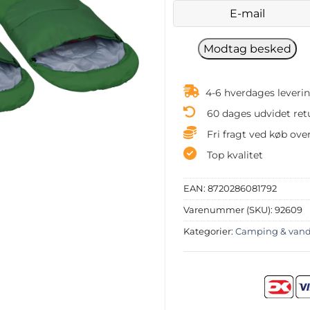
4-6 hverdages leveri
60 dages udvidet ret
Fri fragt ved køb over
Top kvalitet
EAN:
8720286081792
Varenummer (SKU):
92609
Kategorier:
Camping & vand