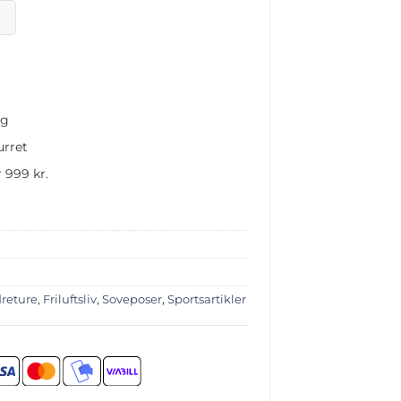
ng
urret
 999 kr.
reture
,
Friluftsliv
,
Soveposer
,
Sportsartikler