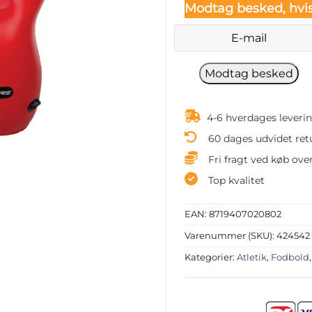
Modtag besked, hvis
4-6 hverdages leveri
60 dages udvidet ret
Fri fragt ved køb over
Top kvalitet
EAN:
8719407020802
Varenummer (SKU):
424542
Kategorier:
Atletik
,
Fodbold