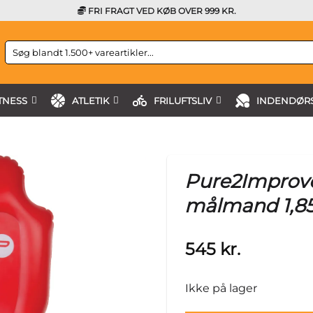
FRI FRAGT VED KØB OVER 999 KR.
Søg
efter:
TNESS
ATLETIK
FRILUFTSLIV
INDENDØRS
Pure2Improve
målmand 1,8
545
kr.
Ikke på lager