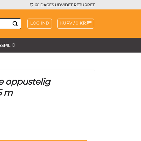
60 DAGES UDVIDET RETURRET
LOG IND
KURV /
0
KR.
SPIL
 oppustelig
5 m