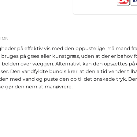
TION
gheder på effektiv vis med den oppustelige målmand f
uges på græs eller kunstgræs, uden at der er behov fo
 få bolden over væggen. Alternativt kan den opsættes på
 Den vandfyldte bund sikrer, at den altid vender tilbage
den med vand og puste den op til det ønskede tryk. Den 
ne gør den nem at manøvrere.