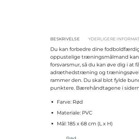
BESKRIVELSE
YDERLIGERE INFORMA
Du kan forbedre dine fodboldfærdi
oppustelige træningsmålmand kan br
forsvarsmur, så du kan øve dig i at
adræthedstræning og træningsøvelser.
rammer den. Du skal blot fylde bun
punktere. Bærehåndtagene i sider
Farve: Rød
Materiale: PVC
Mål: 185 x 68 cm (L x H)
Rød