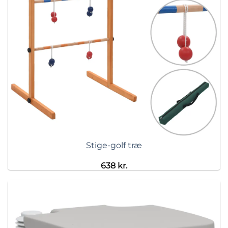
Stige-golf træ
638
kr.