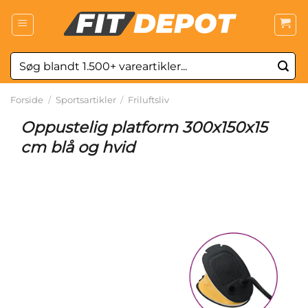
Fortsæt
til
indhold
Søg
efter:
Forside
/
Sportsartikler
/
Friluftsliv
Oppustelig platform 300x150x15
cm blå og hvid