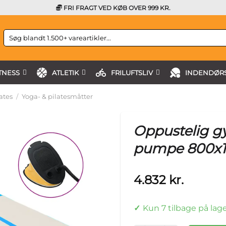
FRI FRAGT VED KØB OVER 999 KR.
Søg
efter:
TNESS
ATLETIK
FRILUFTSLIV
INDENDØRS
ates
/
Yoga- & pilatesmåtter
Oppustelig g
pumpe 800x1
4.832
kr.
Kun 7 tilbage på lag