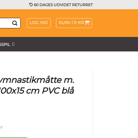
60 DAGES UDVIDET RETURRET
LOG IND
KURV /
0
KR.
SPIL
ymnastikmåtte m.
00x15 cm PVC blå
er