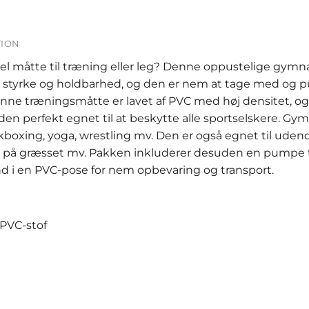
TION
nel måtte til træning eller leg? Denne oppustelige gymna
 styrke og holdbarhed, og den er nem at tage med og p
Denne træningsmåtte er lavet af PVC med høj densitet, o
 den perfekt egnet til at beskytte alle sportselskere. Gy
kboxing, yoga, wrestling mv. Den er også egnet til udendø
g på græsset mv. Pakken inkluderer desuden en pumpe
ind i en PVC-pose for nem opbevaring og transport.
 PVC-stof