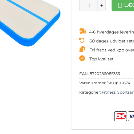
Oppustelig gymnastikmåt
LÆG
4-6 hverdages leveri
60 dages udvidet ret
Fri fragt ved køb over
Top kvalitet
EAN:
8720286085356
Varenummer (SKU):
92674
Kategorier:
Fitness
,
Sportsar