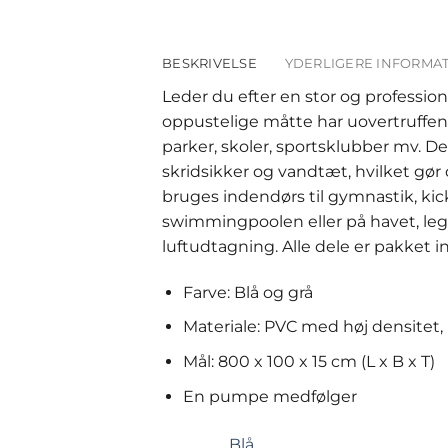
BESKRIVELSE
YDERLIGERE INFORMA
Leder du efter en stor og professio
oppustelige måtte har uovertruffen
parker, skoler, sportsklubber mv. 
skridsikker og vandtæt, hvilket gør
bruges indendørs til gymnastik, kic
swimmingpoolen eller på havet, le
luftudtagning. Alle dele er pakket 
Farve: Blå og grå
Materiale: PVC med høj densitet,
Mål: 800 x 100 x 15 cm (L x B x T)
En pumpe medfølger
Blå