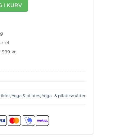
te m. pumpe 800x100x15 cm PVC blå antal
 I KURV
ng
urret
 999 kr.
tikler
,
Yoga & pilates
,
Yoga- & pilatesmåtter