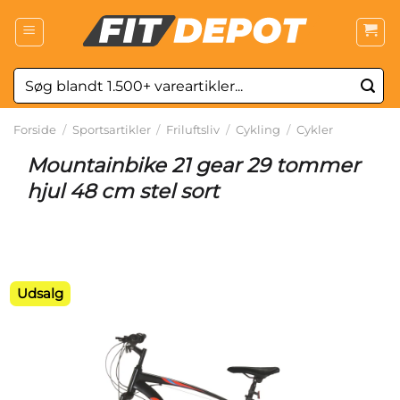
Fortsæt
til
indhold
Søg
efter:
Forside
/
Sportsartikler
/
Friluftsliv
/
Cykling
/
Cykler
Mountainbike 21 gear 29 tommer
hjul 48 cm stel sort
Udsalg