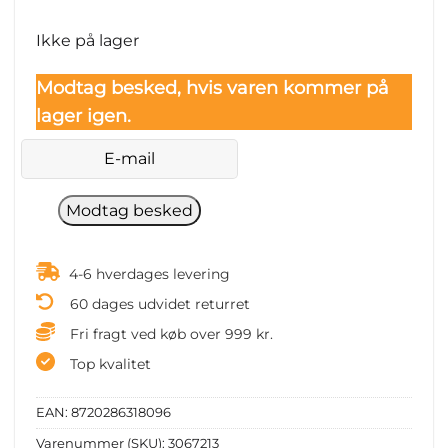
price
price
was:
is:
Ikke på lager
4.280 kr..
3.638 kr..
Modtag besked, hvis varen kommer på
lager igen.
4-6 hverdages levering
60 dages udvidet returret
Fri fragt ved køb over 999 kr.
Top kvalitet
EAN:
8720286318096
Varenummer (SKU):
3067213