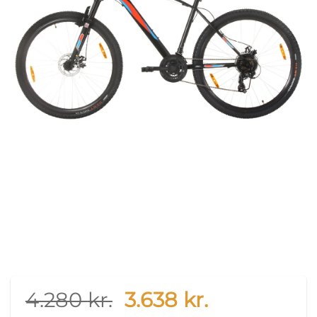
Original
Current
4.280
kr.
3.638
kr.