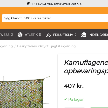
FRI FRAGT VED KØB OVER 999 KR.
Søg
efter:
TNESS
ATLETIK
FRILUFTSLIV
INDENDØRS
skydning
/
Beskyttelsesudstyr til jagt & skydning
Kamuflagene
opbevaringsp
407
kr.
På lager