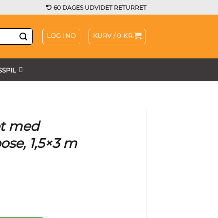
60 DAGES UDVIDET RETURRET
LOG IND
KURV /
0
KR.
SPIL
t med
ose, 1,5×3 m