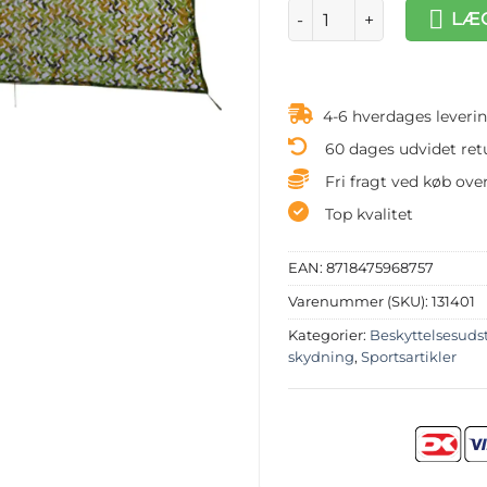
Kamuflagenet med opbevar
LÆG
4-6 hverdages leveri
60 dages udvidet ret
Fri fragt ved køb over
Top kvalitet
EAN:
8718475968757
Varenummer (SKU):
131401
Kategorier:
Beskyttelsesudst
skydning
,
Sportsartikler