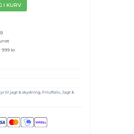
ingspose, 1,5x3 m antal
 I KURV
ng
urret
 999 kr.
yr til jagt & skydning
,
Friluftsliv
,
Jagt &