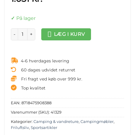
På lager
Højdejustérbart campingbord og 6 klapstole 180x60 cm an
LÆG I KURV
4-6 hverdages levering
60 dages udvidet returret
Fri fragt ved køb over 999 kr.
Top kvalitet
EAN:
8718475908388
Varenummer (SKU):
41329
Kategorier:
Camping & vandreture
,
Campingmøbler
,
Friluftsliv
,
Sportsartikler