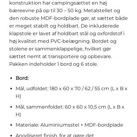
konstruktion har campingsættet en høj
bæreevne på op til 30 – 50 kg. Metalstellet og
den robuste MDF-bordplade gør, at sættet både
er meget stabilt og holdbart. De inkluderede
klapstole er lavet af holdbart stål og oxfordstof i
høj kvalitet med PVC-belægning. Bordet og
stolene er sammenklappelige, hvilket gør
sættet nemt at transportere og opbevare.
Pakken indeholder 1 bord og 6 stole.
Bord:
Mål, udfoldet: 180 x 60 x 70 / 62 / 55 cm (L x B x
H)
Mål, sammenfoldet: 60 x 60 x 10,5 cm (L x B x
H)
Materiale: Aluminiumsstel + MDF-bordplade
Anodiseret finish, for at gøre det