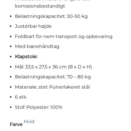
korrosionsbestandigt
Belastningskapacitet: 30-50 kg
Justérbar højde
Foldbart for nem transport og opbevaring
Med bærehåndtag
Klapstole:
Mål: 33,5 x 27,5 x 36 cm (B x D x H)
Belastningskapacitet: 70 – 80 kg
Materiale, stel: Pulverlakeret stål
6 stk.
Stof: Polyester: 100%
Hvid
Farve