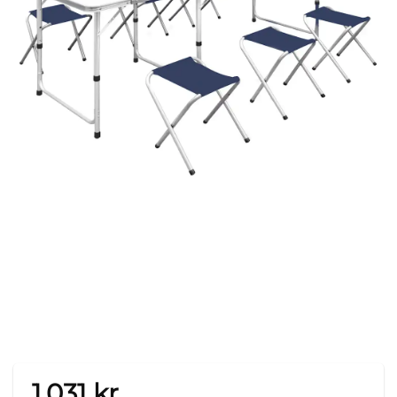
1.031
kr.