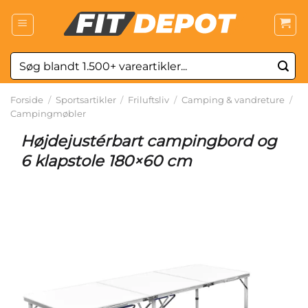
Fortsæt
til
indhold
Søg
efter:
Forside
/
Sportsartikler
/
Friluftsliv
/
Camping & vandreture
/
Campingmøbler
Højdejustérbart campingbord og
6 klapstole 180×60 cm