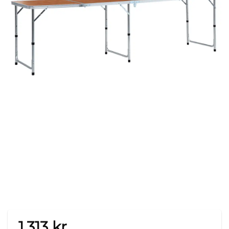
1.313
kr.