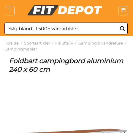
Fortsæt
til
indhold
Søg
efter:
Forside
/
Sportsartikler
/
Friluftsliv
/
Camping & vandreture
/
Campingmøbler
Foldbart campingbord aluminium
240 x 60 cm