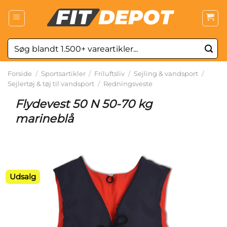
Fortsæt
til
indhold
Søg
efter:
Forside
/
Sportsartikler
/
Friluftsliv
/
Sejling & vandsport
/
Sejlertøj & tøj til vandsport
/
Redningsveste
Flydevest 50 N 50-70 kg
marineblå
Udsalg