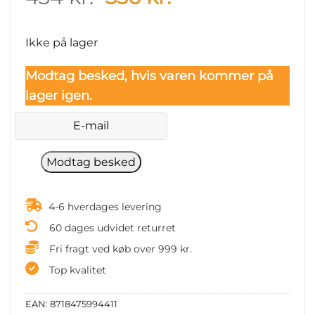
price
price
was:
is:
Ikke på lager
434 kr..
336 kr..
Modtag besked, hvis varen kommer på
lager igen.
4-6 hverdages levering
60 dages udvidet returret
Fri fragt ved køb over 999 kr.
Top kvalitet
EAN:
8718475994411