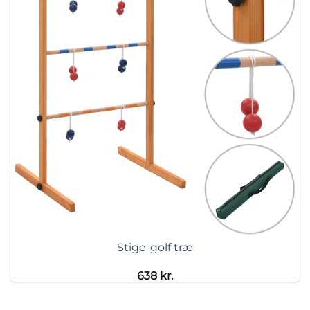
Stige-golf træ
638
kr.