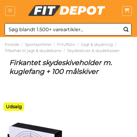
Fortsæt
til
indhold
Søg
efter:
Forside
/
Sportsartikler
/
Friluftsliv
/
Jagt & skydning
/
Tilbehør til jagt & skydebane
/
Skydeskiver & skydekasser
Firkantet skydeskiveholder m.
kuglefang + 100 målskiver
Udsalg