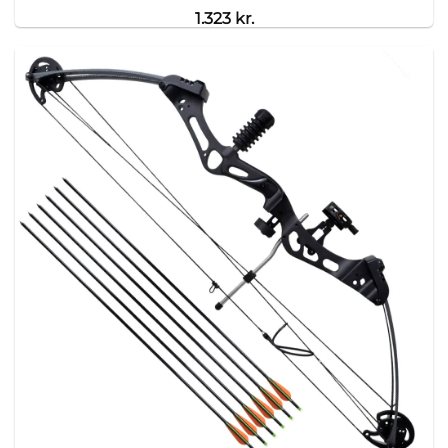
1.323
kr.