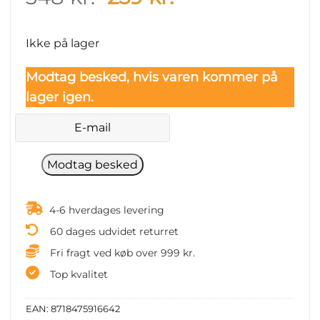
price
price
was:
is:
Ikke på lager
348 kr..
259 kr..
Modtag besked, hvis varen kommer på
lager igen.
4-6 hverdages levering
60 dages udvidet returret
Fri fragt ved køb over 999 kr.
Top kvalitet
EAN:
8718475916642