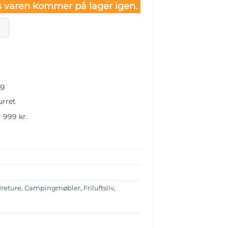
 varen kommer på lager igen.
ng
urret
 999 kr.
reture
,
Campingmøbler
,
Friluftsliv
,