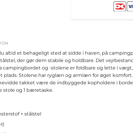
TION
ltid et behageligt sted at sidde i haven, på campingp
ålstel, der gør dem stabile og holdbare. Det vejrbestan
Da campingbordet og -stolene er foldbare og lette i væg
t plads. Stolene har ryglæn og armlæn for øget komfort.
kkevidde takket være de indbyggede kopholdere i bor
re stole og 1 bæretaske.
terstof + stålstel
H)