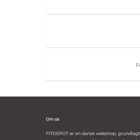
F
Om os
FITDEPOT er en dansk webshop, grundlagt i