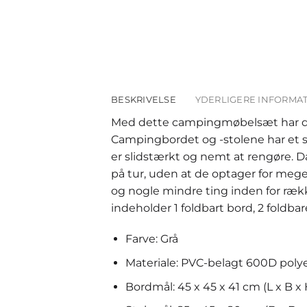
BESKRIVELSE
YDERLIGERE INFORMA
Med dette campingmøbelsæt har du a
Campingbordet og -stolene har et st
er slidstærkt og nemt at rengøre. 
på tur, uden at de optager for mege
og nogle mindre ting inden for ræ
indeholder 1 foldbart bord, 2 foldba
Farve: Grå
Materiale: PVC-belagt 600D polyes
Bordmål: 45 x 45 x 41 cm (L x B x 