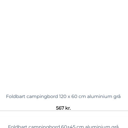
Foldbart campingbord 120 x 60 cm aluminium grå
567
kr.
Foldbart campingbord 60×45 cm aluminium grå