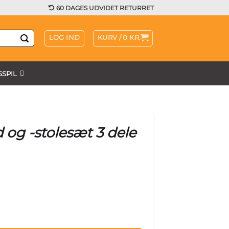
60 DAGES UDVIDET RETURRET
LOG IND
KURV /
0
KR.
SPIL
og -stolesæt 3 dele