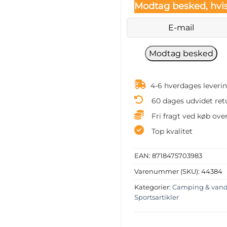
Modtag besked, hvis
4-6 hverdages leveri
60 dages udvidet ret
Fri fragt ved køb over
Top kvalitet
EAN:
8718475703983
Varenummer (SKU):
44384
Kategorier:
Camping & vand
Sportsartikler