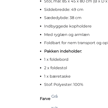
Stol, mål: 85 x 45 x 80 cm (B x D x
Siddebredde: 49 cm
Sædedybde: 38 cm
Indbyggede kopholdere
Med ryglæn og armlæn
Foldbart for nem transport og o
Pakken indeholder:
1 x foldebord
2 x foldestol
1 x bæretaske
Stof: Polyester: 100%
Grå
Farve