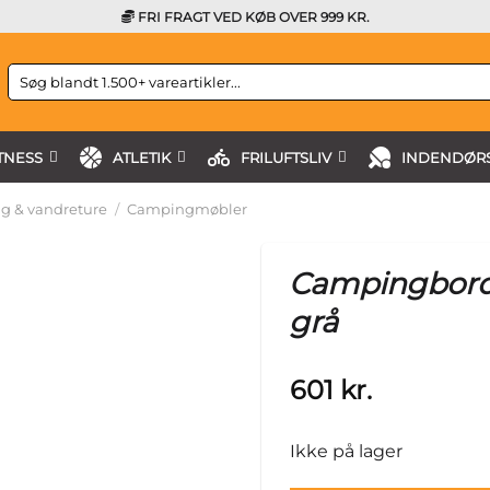
FRI FRAGT VED KØB OVER 999 KR.
Søg
efter:
TNESS
ATLETIK
FRILUFTSLIV
INDENDØRS
g & vandreture
/
Campingmøbler
Campingbord 
grå
601
kr.
Ikke på lager