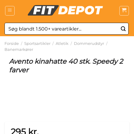
Fortsæt
til
indhold
Søg
efter:
Forside
/
Sportsartikler
/
Atletik
/
Dommerudstyr
/
Banemarkører
Avento kinahatte 40 stk. Speedy 2
farver
295
kr.