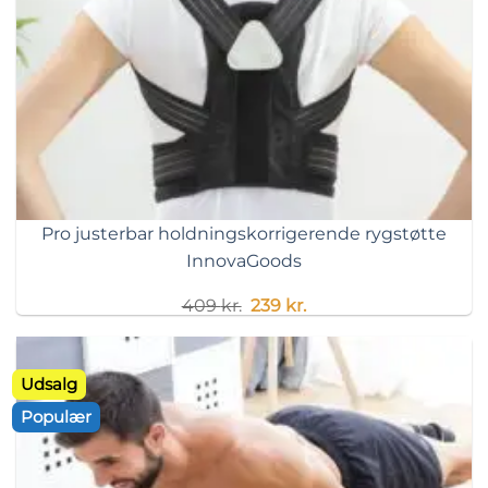
Pro justerbar holdningskorrigerende rygstøtte
InnovaGoods
Original
Current
409
kr.
239
kr.
price
price
was:
is:
409 kr..
239 kr..
Udsalg
Populær