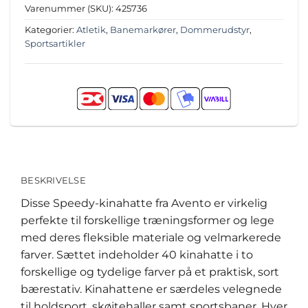
Varenummer (SKU):
425736
Kategorier:
Atletik
,
Banemarkører
,
Dommerudstyr
,
Sportsartikler
BESKRIVELSE
Disse Speedy-kinahatte fra Avento er virkelig
perfekte til forskellige træningsformer og lege
med deres fleksible materiale og velmarkerede
farver. Sættet indeholder 40 kinahatte i to
forskellige og tydelige farver på et praktisk, sort
bærestativ. Kinahattene er særdeles velegnede
til holdsport, skøjtehaller samt sportsbaner. Hver