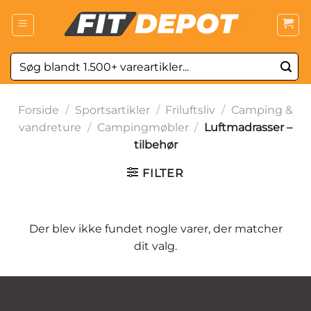
Fortsæt
til
indhold
Søg
efter:
Forside
/
Sportsartikler
/
Friluftsliv
/
Camping &
vandreture
/
Campingmøbler
/
Luftmadrasser –
tilbehør
FILTER
Der blev ikke fundet nogle varer, der matcher
dit valg.