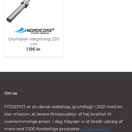
Olympisk Vægstang 220
cm
1.195
kr.
Om os
FITDEPOT er en dansk webshop, grundlagt i 2021 med en
klar mission: at levere fitnessudstyr af høj kvalitet til
overkommelige priser. I dag tilbyder vi et bredt udvalg af
mere end 1.500 forskellige produkter...
[Læs videre]