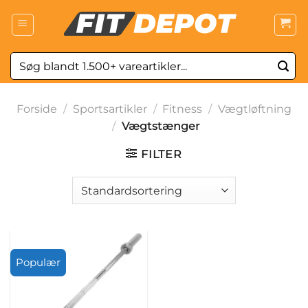
Fortsæt
til
indhold
Søg
efter:
Forside
/
Sportsartikler
/
Fitness
/
Vægtløftning
/
Vægtstænger
FILTER
Populær