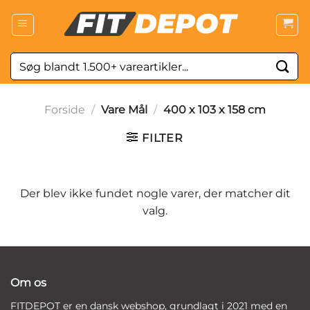
Fortsæt
til
indhold
Søg
efter:
Forside
/
Vare Mål
/
400 x 103 x 158 cm
FILTER
Der blev ikke fundet nogle varer, der matcher dit
valg.
Om os
FITDEPOT er en dansk webshop, grundlagt i 2021 med en