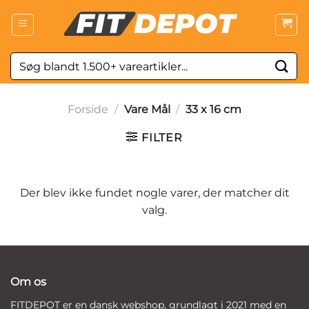
Fortsæt
til
indhold
Søg
efter:
Forside
/
Vare Mål
/
33 x 16 cm
FILTER
Der blev ikke fundet nogle varer, der matcher dit
valg.
Om os
FITDEPOT er en dansk webshop, grundlagt i 2021 med en