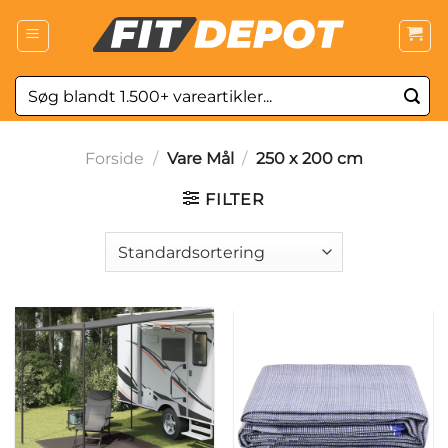
Fortsæt
til
indhold
Søg
efter:
Forside
/
Vare Mål
/
250 x 200 cm
FILTER