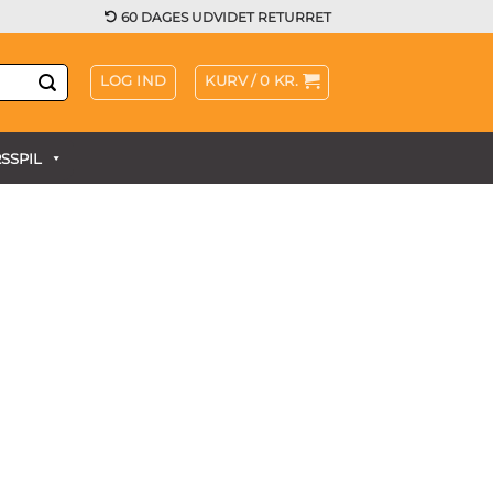
60 DAGES UDVIDET RETURRET
LOG IND
KURV /
0
KR.
SSPIL