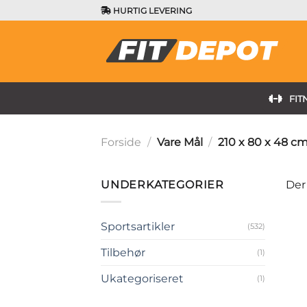
Fortsæt
HURTIG LEVERING
til
indhold
FIT
Forside
/
Vare Mål
/
210 x 80 x 48 c
UNDERKATEGORIER
Der
Sportsartikler
(532)
Tilbehør
(1)
Ukategoriseret
(1)