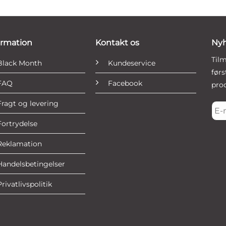
ormation
Kontakt os
Ny
Til
Black Month
Kundeservice
før
FAQ
Facebook
prod
Fragt og levering
E-
mai
Fortrydelse
*
Reklamation
Handelsbetingelser
Privatlivspolitik