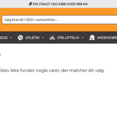
FRI FRAGT VED KØB OVER 999 KR.
Søg
efter:
NESS
ATLETIK
FRILUFTSLIV
INDENDØR
m
 blev ikke fundet nogle varer, der matcher dit valg.