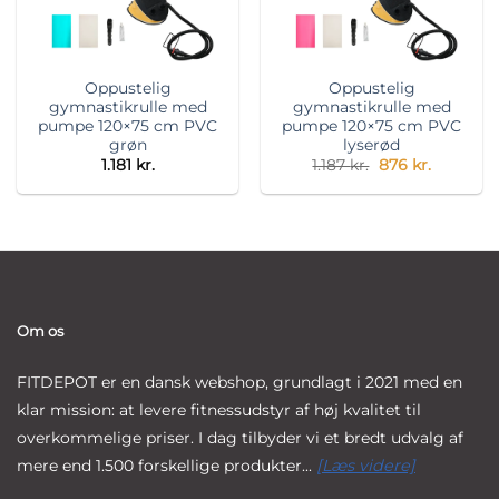
Oppustelig
Oppustelig
gymnastikrulle med
gymnastikrulle med
pumpe 120×75 cm PVC
pumpe 120×75 cm PVC
grøn
lyserød
Original
Current
1.181
kr.
1.187
kr.
876
kr.
price
price
was:
is:
1.187 kr..
876 kr..
Om os
FITDEPOT er en dansk webshop, grundlagt i 2021 med en
klar mission: at levere fitnessudstyr af høj kvalitet til
overkommelige priser. I dag tilbyder vi et bredt udvalg af
mere end 1.500 forskellige produkter...
[Læs videre]