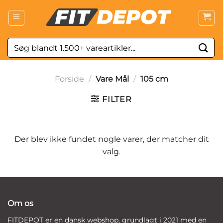
Fortsæt
til
indhold
Søg
efter:
Forside
/
Vare Mål
/
105 cm
FILTER
Der blev ikke fundet nogle varer, der matcher dit
valg.
Om os
FITDEPOT er en dansk webshop, grundlagt i 2021 med en